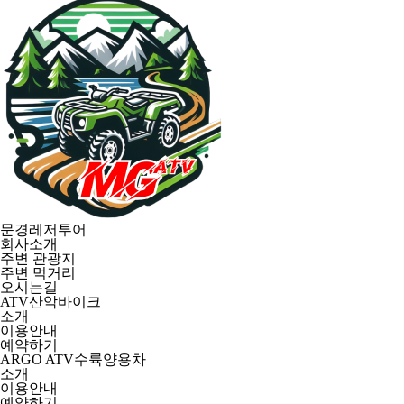
문경레저투어
회사소개
주변 관광지
주변 먹거리
오시는길
ATV산악바이크
소개
이용안내
예약하기
ARGO ATV수륙양용차
소개
이용안내
예약하기