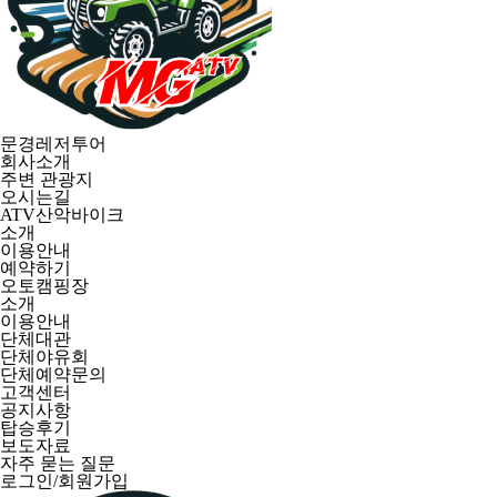
문경레저투어
회사소개
주변 관광지
오시는길
ATV산악바이크
소개
이용안내
예약하기
오토캠핑장
소개
이용안내
단체대관
단체야유회
단체예약문의
고객센터
공지사항
탑승후기
보도자료
자주 묻는 질문
로그인/회원가입