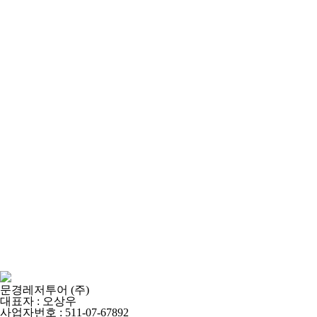
주소 : 경북 문경시 문경대로 1325
문경레저투어 (주)
대표자 : 오상우
사업자번호 : 511-07-67892