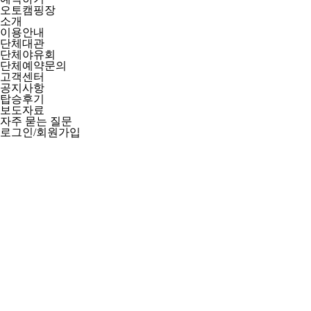
오토캠핑장
소개
이용안내
단체대관
단체야유회
단체예약문의
고객센터
공지사항
탑승후기
보도자료
자주 묻는 질문
로그인/회원가입