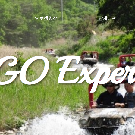
크
오토캠핑장
단체대관