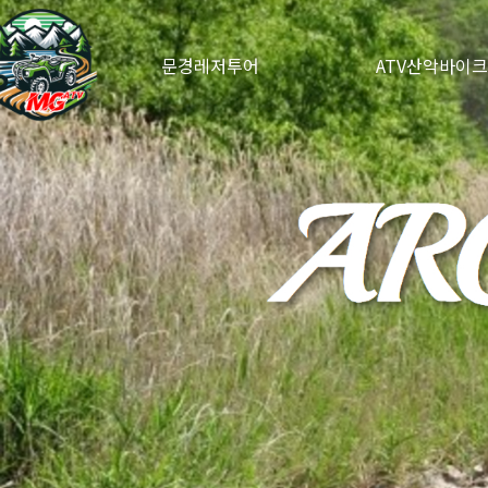
문경레저투어
ATV산악바이