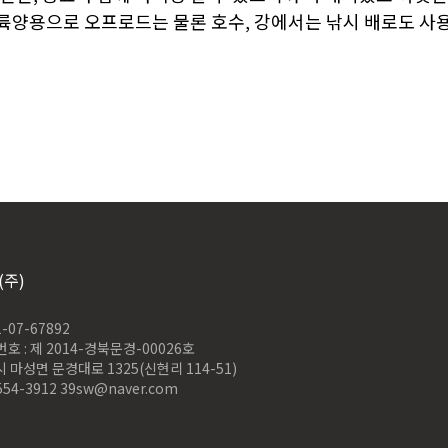
는 수륙양용으로 오프로드는 물론 호수, 강에서는 낚시 배로도 사
(주)
-07-67892
 : 제 2014-경북문경-00026호
시 마성면 문경대로 1325(신현리 114-51)
554-3912 39sw@naver.com