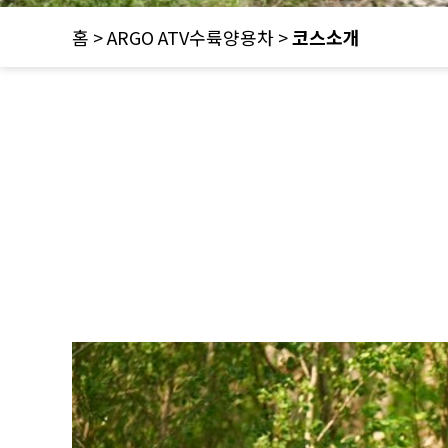
홈 > ARGO ATV수륙양용차 >
코스소개