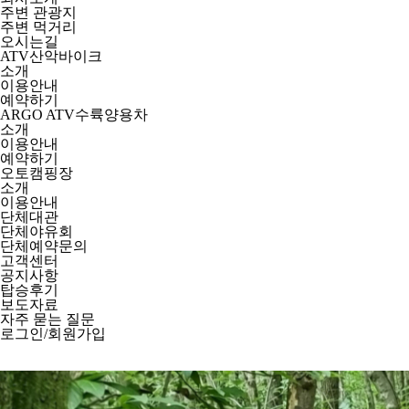
주변 관광지
주변 먹거리
오시는길
ATV산악바이크
소개
이용안내
예약하기
ARGO ATV수륙양용차
소개
이용안내
예약하기
오토캠핑장
소개
이용안내
단체대관
단체야유회
단체예약문의
고객센터
공지사항
탑승후기
보도자료
자주 묻는 질문
로그인/회원가입