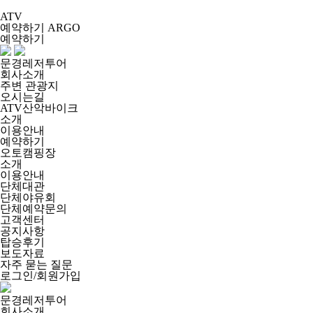
ATV
예약하기
ARGO
예약하기
문경레저투어
회사소개
주변 관광지
오시는길
ATV산악바이크
소개
이용안내
예약하기
오토캠핑장
소개
이용안내
단체대관
단체야유회
단체예약문의
고객센터
공지사항
탑승후기
보도자료
자주 묻는 질문
로그인/회원가입
문경레저투어
회사소개