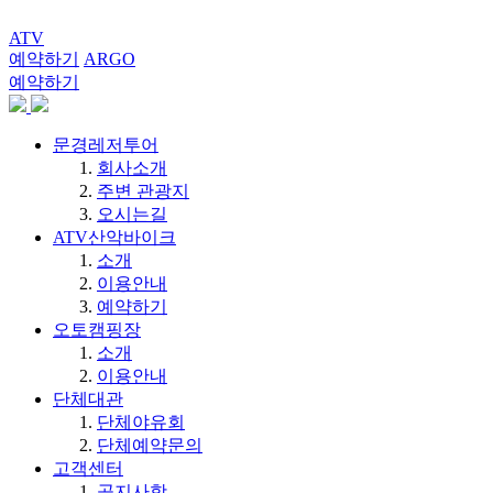
ATV
예약하기
ARGO
예약하기
문경레저투어
회사소개
주변 관광지
오시는길
ATV산악바이크
소개
이용안내
예약하기
오토캠핑장
소개
이용안내
단체대관
단체야유회
단체예약문의
고객센터
공지사항