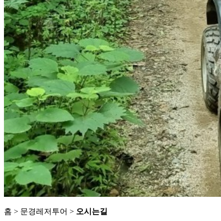
홈 > 문경레저투어 >
오시는길